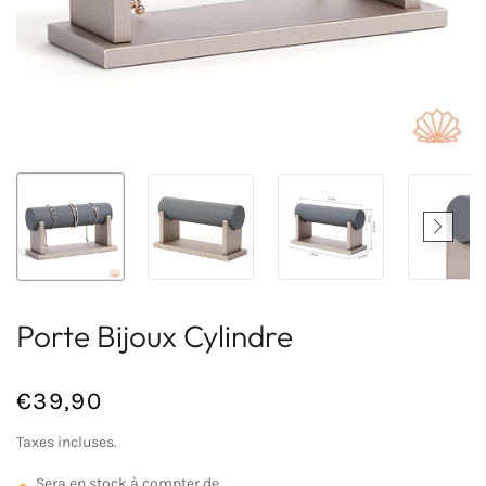
Porte Bijoux Cylindre
€39,90
/
Prix
PRIX
Taxes incluses.
normal
UNITAIRE
Sera en stock à compter de